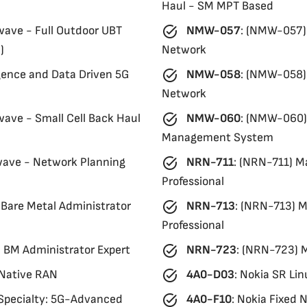
Haul - SM MPT Based
task_alt
ave - Full Outdoor UBT
NMW-057
:
(NMW-057) 
)
Network
task_alt
ligence and Data Driven 5G
NMW-058
:
(NMW-058) 
Network
task_alt
ave - Small Cell Back Haul
NMW-060
:
(NMW-060) 
Management System
task_alt
ave - Network Planning
NRN-711
:
(NRN-711) M
Professional
task_alt
are Metal Administrator
NRN-713
:
(NRN-713) M
Professional
task_alt
BM Administrator Expert
NRN-723
:
(NRN-723) M
task_alt
 Native RAN
4A0-D03
:
Nokia SR Lin
task_alt
Specialty: 5G-Advanced
4A0-F10
:
Nokia Fixed 