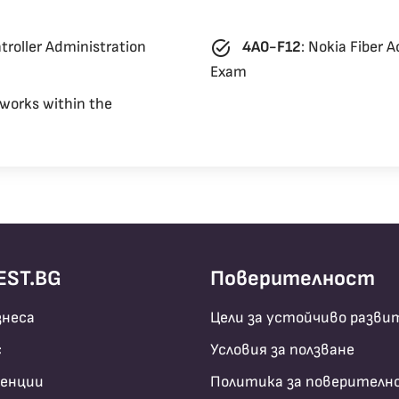
task_alt
troller Administration
4A0-F12
:
Nokia Fiber 
Exam
works within the
EST.BG
Поверителност
знеса
Цели за устойчиво разви
с
Условия за ползване
енции
Политика за поверителн