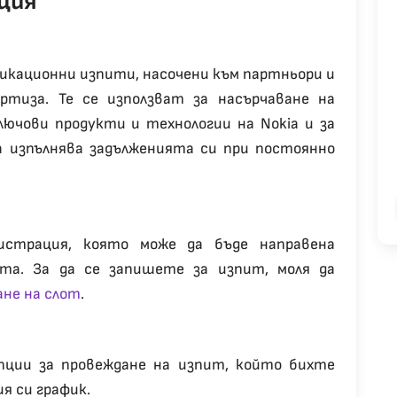
ция
икационни изпити, насочени към партньори и
ртиза. Те се използват за насърчаване на
ючови продукти и технологии на Nokia и за
а изпълнява задълженията си при постоянно
истрация, която може да бъде направена
ита. За да се запишете за изпит, моля да
ане на слот
.
опции за провеждане на изпит, който бихте
я си график.