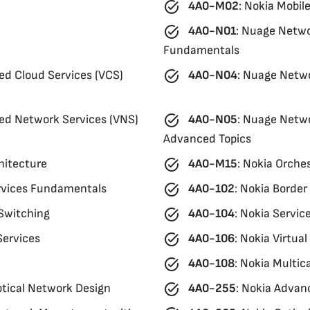
task_alt
4A0-M02
:
Nokia Mobil
task_alt
4A0-N01
:
Nuage Networ
Fundamentals
task_alt
ed Cloud Services (VCS)
4A0-N04
:
Nuage Netwo
task_alt
ed Network Services (VNS)
4A0-N05
:
Nuage Networ
Advanced Topics
task_alt
hitecture
4A0-M15
:
Nokia Orches
task_alt
rvices Fundamentals
4A0-102
:
Nokia Border
task_alt
 Switching
4A0-104
:
Nokia Servic
task_alt
Services
4A0-106
:
Nokia Virtua
task_alt
4A0-108
:
Nokia Multica
task_alt
tical Network Design
4A0-255
:
Nokia Advanc