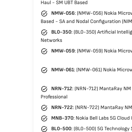
Haul - SM UBT Based
task_alt
NMW-056
:
(NMW-056) Nokia Microw
Based - SA and Nodal Configuration (NIM
task_alt
BL0-350
:
(BL0-350) Artificial Intel
Networks
task_alt
NMW-059
:
(NMW-059) Nokia Microw
task_alt
NMW-061
:
(NMW-061) Nokia Microw
task_alt
NRN-712
:
(NRN-712) MantaRay NM B
Professional
task_alt
NRN-722
:
(NRN-722) MantaRay NM 
task_alt
MNB-370
:
Nokia Bell Labs 5G Cloud
task_alt
BL0-500
:
(BL0-500) 5G Technology 