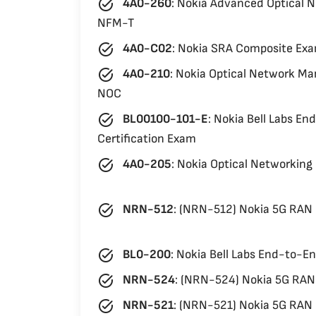
task_alt
4A0-260
:
Nokia Advanced Optical 
NFM-T
task_alt
4A0-C02
:
Nokia SRA Composite Ex
task_alt
4A0-210
:
Nokia Optical Network M
NOC
task_alt
BL00100-101-E
:
Nokia Bell Labs En
Certification Exam
task_alt
4A0-205
:
Nokia Optical Networkin
task_alt
NRN-512
:
(NRN-512) Nokia 5G RAN 
task_alt
BL0-200
:
Nokia Bell Labs End-to-E
task_alt
NRN-524
:
(NRN-524) Nokia 5G RAN 
task_alt
NRN-521
:
(NRN-521) Nokia 5G RAN F