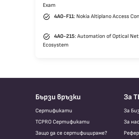
Exam
task_alt
4A0-F11
:
Nokia Altiplano Access Con
task_alt
4A0-215
:
Automation of Optical Net
Ecosystem
Бързи връзки
За T
Сертификати
За Би
TCPRO Сертификати
За на
Защо да се сертифицираме?
Рефер