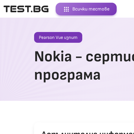
apps
Всички тестове
Pearson Vue изпит
Nokia
- серти
програма