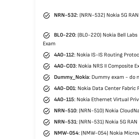
task_alt
NRN-532
:
(NRN-532) Nokia 5G RAN 
task_alt
BL0-220
:
(BL0-220) Nokia Bell Labs
Exam
task_alt
4A0-112
:
Nokia IS-IS Routing Protoc
task_alt
4A0-C03
:
Nokia NRS II Composite Ex
task_alt
Dummy_Nokia
:
Dummy exam - do n
task_alt
4A0-D01
:
Nokia Data Center Fabric
task_alt
4A0-115
:
Nokia Ethernet Virtual Pri
task_alt
NRN-510
:
(NRN-510) Nokia CloudNa
task_alt
NRN-531
:
(NRN-531) Nokia 5G RAN 
task_alt
NMW-054
:
(NMW-054) Nokia Microw