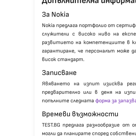
Допълнителна информа
Зa Nokia
Nokia предлага портфолио от сертиф
служители с високо ниво на експе
развитието на компетенциите в кл
гарантиране, че персоналът може д
висок стандарт.
Зaписване
Явяването на изпит изисква рег
предварително или в деня на изп
попълните следната
форма за запазв
Времеви възможности
TEST.BG предлага разнообразие от 
могли да планирате според собствени