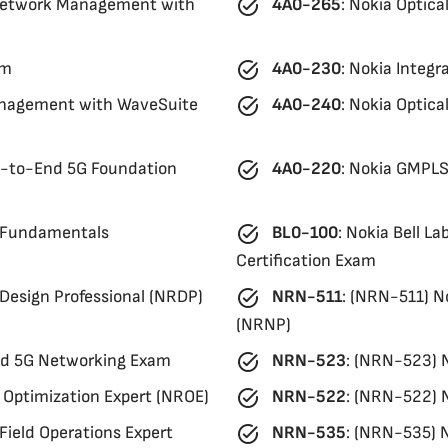
task_alt
Network Management with
4A0-265
:
Nokia Optica
task_alt
am
4A0-230
:
Nokia Integr
task_alt
anagement with WaveSuite
4A0-240
:
Nokia Optical
task_alt
d-to-End 5G Foundation
4A0-220
:
Nokia GMPLS
task_alt
g Fundamentals
BL0-100
:
Nokia Bell L
Certification Exam
task_alt
Design Professional (NRDP)
NRN-511
:
(NRN-511) No
(NRNP)
task_alt
nd 5G Networking Exam
NRN-523
:
(NRN-523) N
task_alt
Optimization Expert (NROE)
NRN-522
:
(NRN-522) N
task_alt
ield Operations Expert
NRN-535
:
(NRN-535) N