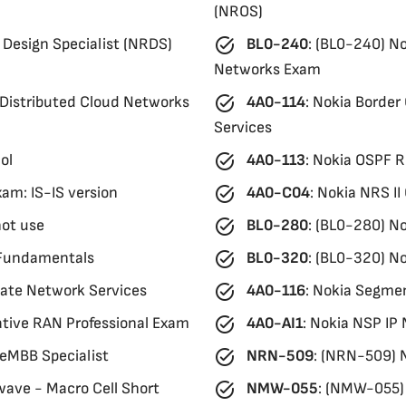
(NROS)
task_alt
Design Specialist (NRDS)
BL0-240
:
(BL0-240) No
Networks Exam
task_alt
 Distributed Cloud Networks
4A0-114
:
Nokia Border
Services
task_alt
ol
4A0-113
:
Nokia OSPF R
task_alt
am: IS-IS version
4A0-C04
:
Nokia NRS II
task_alt
ot use
BL0-280
:
(BL0-280) No
task_alt
 Fundamentals
BL0-320
:
(BL0-320) No
task_alt
vate Network Services
4A0-116
:
Nokia Segmen
task_alt
tive RAN Professional Exam
4A0-AI1
:
Nokia NSP IP 
task_alt
eMBB Specialist
NRN-509
:
(NRN-509) N
task_alt
ave - Macro Cell Short
NMW-055
:
(NMW-055) 