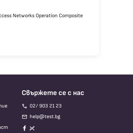
Access Networks Operation Composite
Свържете се с нас
call
тие
02/ 903 21 23
mail
help@test.bg
ост