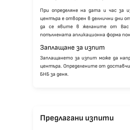
При определяне на дата и час за 
центъра е отворен в делнични дни от 
да се явите в желаните от Вас 
попълнената апликационна форма пон
Заплащане за изпит
Заплащането за изпит може да нап
центъра. Определените от доставчик
БНБ за деня.
Предлагани изпити