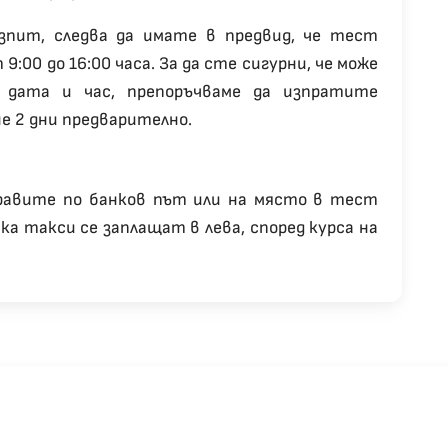
изпит, следва да имате в предвид, че тест
9:00 до 16:00 часа. За да сте сигурни, че може
дата и час, препоръчваме да изпратите
е 2 дни предварително.
равите по банков път или на място в тест
а такси се заплащат в лева, според курса на