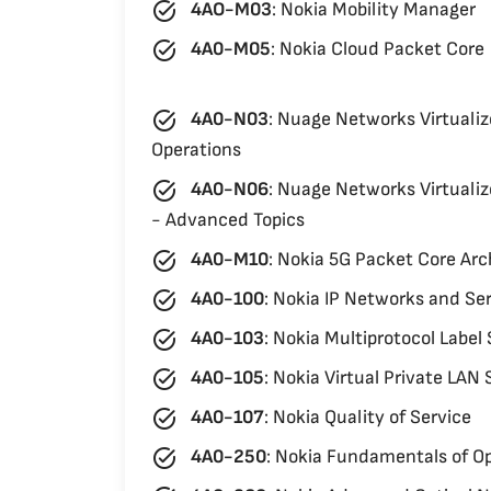
task_alt
4AO-M03
:
Nokia Mobility Manager
task_alt
4A0-M05
:
Nokia Cloud Packet Core
task_alt
4A0-N03
:
Nuage Networks Virtualiz
Operations
task_alt
4A0-N06
:
Nuage Networks Virtualiz
- Advanced Topics
task_alt
4A0-M10
:
Nokia 5G Packet Core Arc
task_alt
4A0-100
:
Nokia IP Networks and Se
task_alt
4A0-103
:
Nokia Multiprotocol Label
task_alt
4A0-105
:
Nokia Virtual Private LAN 
task_alt
4A0-107
:
Nokia Quality of Service
task_alt
4A0-250
:
Nokia Fundamentals of Op