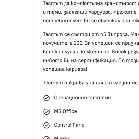
Тестът за компютърна грамотност с
и теми, засягащи хардуера, мрежите, 
потребителят би се сблъскал при еж
Тестът се състои от 45 въпроса. Ма
получите, е 100. За успешен се призн
всички случаи, колкото по-висок рез
нивото Ви на сертификация. По този
успешна кариера!
Тестът покрива знания от следните
task_alt
Операционни системи
task_alt
MS Office
task_alt
Control Panel
task_alt
Мрежи