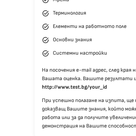
task_alt
Терминология
task_alt
Елементи на работното поле
task_alt
Основни знания
task_alt
Системни настройки
На посочения e-mail адрес, след кра
Вашата оценка. Вашите резултати щ
http://www.test.bg/your_id
При успешно полагане на изпита, ще
доказващ Вашите знания, който мож
работа или за да получите увеличени
демонстрация на Вашите способност