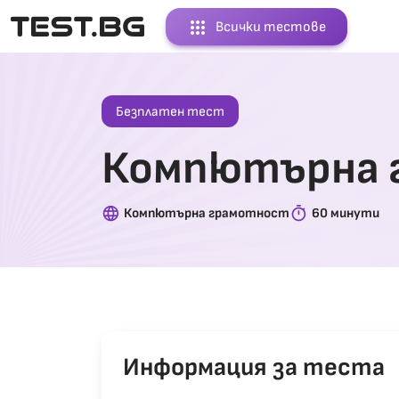
apps
Всички тестове
Безплатен тест
Компютърна 
language
timer
Компютърна грамотност
60 минути
Информация за теста