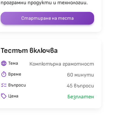
програмни продукти и технологии.
Стартиране на теста
Тестът включва
language
Тема
Компютърна грамотност
timer
Време
60 минути
checklist
Въпроси
45 въпроси
sell
Цена
Безплатен