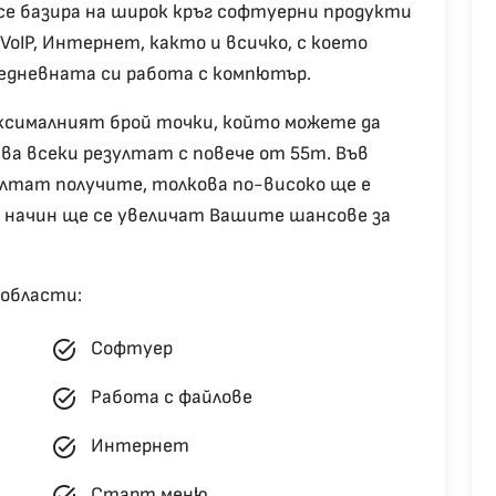
е базира на широк кръг софтуерни продукти
VoIP, Интернет, както и всичко, с което
едневната си работа с компютър.
ксималният брой точки, който можете да
ава всеки резултат с повече от 55т. Във
ултат получите, толкова по-високо ще е
 начин ще се увеличат Вашите шансове за
 области:
task_alt
Софтуер
task_alt
Работа с файлове
task_alt
Интернет
task_alt
Старт меню