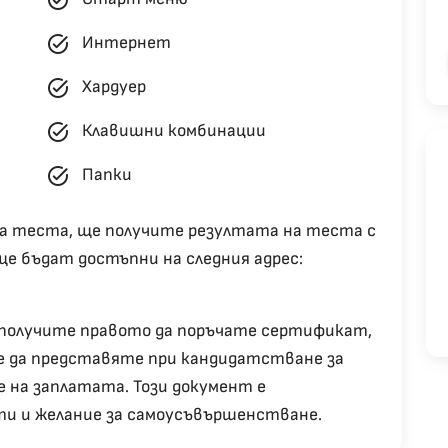
task_alt
Интернет
task_alt
Хардуер
task_alt
Клавишни комбинации
task_alt
Папки
я на теста, ще получите резултата на теста с
е бъдат достъпни на следния адрес:
 получите правото да поръчате сертификат,
е да представяте при кандидатстване за
е на заплатата. Този документ е
и и желание за самоусъвършенстване.